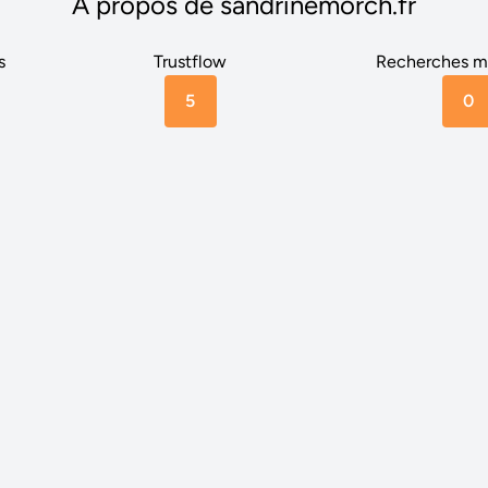
A propos de sandrinemorch.fr
s
Trustflow
Recherches m
5
0