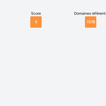
Score
Domaines référent
5
1578